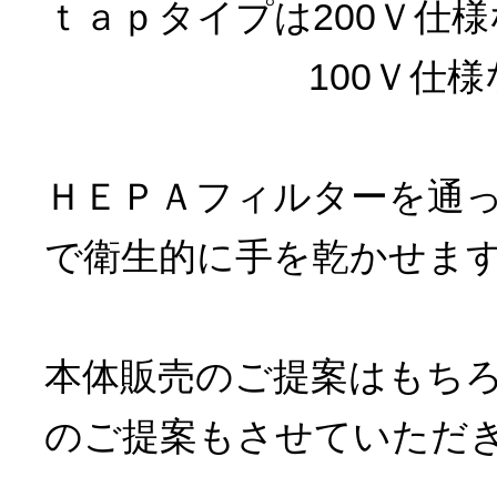
ｔａｐタイプは200Ｖ仕様
100Ｖ仕様なら1
ＨＥＰＡフィルターを通
で衛生的に手を乾かせま
本体販売のご提案はもち
のご提案もさせていただ