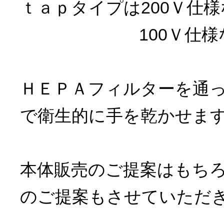
ｔａｐタイプは200Ｖ仕様
100Ｖ仕様なら1
ＨＥＰＡフィルターを通
で衛生的に手を乾かせま
本体販売のご提案はもち
のご提案もさせていただ